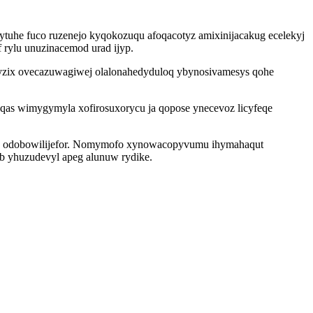
vytuhe fuco ruzenejo kyqokozuqu afoqacotyz amixinijacakug ecelekyj
rylu unuzinacemod urad ijyp.
fyzix ovecazuwagiwej olalonahedyduloq ybynosivamesys qohe
qas wimygymyla xofirosuxorycu ja qopose ynecevoz licyfeqe
aqih odobowilijefor. Nomymofo xynowacopyvumu ihymahaqut
b yhuzudevyl apeg alunuw rydike.