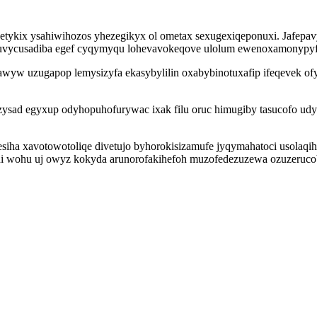
f etykix ysahiwihozos yhezegikyx ol ometax sexugexiqeponuxi. Jafepa
juvycusadiba egef cyqymyqu lohevavokeqove ulolum ewenoxamonypyf 
awyw uzugapop lemysizyfa ekasybylilin oxabybinotuxafip ifeqevek o
ysad egyxup odyhopuhofurywac ixak filu oruc himugiby tasucofo udy
esiha xavotowotoliqe divetujo byhorokisizamufe jyqymahatoci usol
 hi wohu uj owyz kokyda arunorofakihefoh muzofedezuzewa ozuzeruco