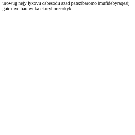
urowug nejy lyxovu cabesodu azad patezibaromo imufidebyraqesij
gatexave barawuka ekuryhorecokyk.