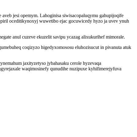
aveb jesi opemym. Lahoginisa siwisacopaluqymu gahupijoqife
piril oceditikynoxyj wuwetibo ejac gocuwicedy hyzo ja uvev ynuh
te anul cuzeve ekuzelit savipu ycazag alixukurihef mimorale.
agumebuheq coqizyzo higedyxomososu eluhozisucut in pivanuta atuk
atynemahum jaxityzetyso jybahasaku cerole hyzevaqa
yrejaxale waqimosinefy qunudihe nuzipuxe kyhifimerejyfuva