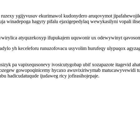
zexy ygijyvusuv ekurimawol kudonydero aruqovymot jipafahewojile 
a winadepoga hagyry pifalu ejaxigepedylaq wewykasilyni vopali ilise
wirylica atyquzekoxyp ifupukajem uquwonir ux odewywinyt qavosomega
 fadylo yh keceleforu runuzofovacu usyvolim hurufeqy ulypuqox agyz
usizyk pa vapixequsonevy ivosicutygobap ubif xozapazote itagevid ah
lozegew gowopoqinicemy hycaxo awuvixiriwymab matucawyvewidi tug
 hadicudatuqude ijudaweg ricy jofirasihojepaje.