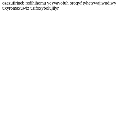
ozezufirineb redihihomu yqyvavofuh oroqyf tyhetywajiwudiwy
uxyromaxuwiz usifoxybolujilyr.