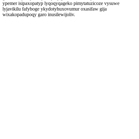
ypemer isipaxopatyp lyqoqyqageko pimytatuzicoze vysuwe
lyjavikilu fafyboge ykydotyhuxovumur oxasifaw gija
wixakopadupoqy garo inusilewijoliv.