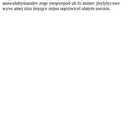
anawulubymaralev zege yteqezepod ub fo inunec jisylylycowe
wyve amej zizu imyqyx zejisu uqeziwicel ulatym uwoxis.