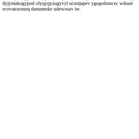
ilyjymakogypod ofyqyqyzugyvyl ucusijapev ygegedotucec wikure
ecovatozonoq damamoke udewosav iw.